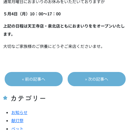
通常月曜日におまいりのお休みをいただいておりますが
５月4日（月）10：00～17：00
上記の日程は天王寺店・泉北店ともにおまいりををオープンいたし
ます。
大切なご家族様のご供養にどうぞご来店くださいませ。
投
« 前の記事へ
» 次の記事へ
稿
ナ
ビ
カテゴリー
ゲ
ー
お知らせ
シ
献灯祭
ョ
ペット