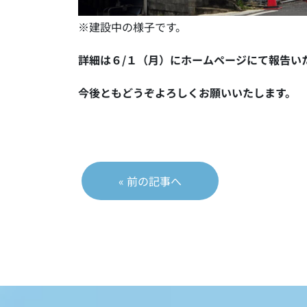
※建設中の様子です。
詳細は６/１（月）にホームページにて報告い
今後ともどうぞよろしくお願いいたします。
投
« 前の記事へ
稿
ナ
ビ
ゲ
ー