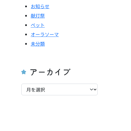
お知らせ
献灯祭
ペット
オーラソーマ
未分類
アーカイブ
ア
ー
カ
イ
ブ