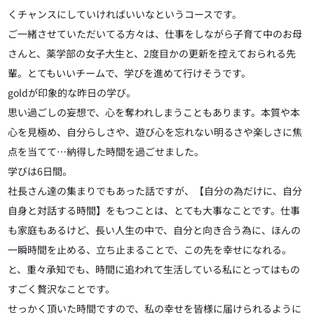
くチャンスにしていければいいなというコースです。
ご一緒させていただいてる方々は、仕事をしながら子育て中のお母
さんと、薬学部の女子大生と、2度目かの更新を控えておられる先
輩。とてもいいチームで、学びを進めて行けそうです。
goldが印象的な昨日の学び。
思い過ごしの妄想で、心を奪われしまうこともあります。本質や本
心を見極め、自分らしさや、遊び心を忘れない明るさや楽しさに焦
点を当てて…納得した時間を過ごせました。
学びは6日間。
社長さん達の集まりでもあった話ですが、【自分の為だけに、自分
自身と対話する時間】をもつことは、とても大事なことです。仕事
も家庭もあるけど、長い人生の中で、自分と向き合う為に、ほんの
一瞬時間を止める、立ち止まることで、この先を幸せになれる。
と、重々承知でも、時間に追われて生活している私にとってはもの
すごく贅沢なことです。
せっかく頂いた時間ですので、私の幸せを皆様に届けられるように