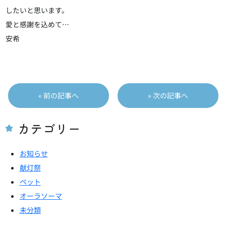
したいと思います。
愛と感謝を込めて…
安希
投
« 前の記事へ
» 次の記事へ
稿
ナ
ビ
カテゴリー
ゲ
ー
お知らせ
シ
献灯祭
ョ
ペット
ン
オーラソーマ
未分類